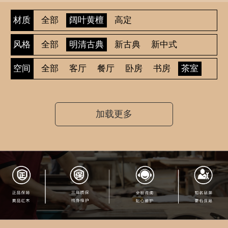
全部
阔叶黄檀
高定
材质
全部
明清古典
新古典
新中式
风格
全部
客厅
餐厅
卧房
书房
茶室
空间
休闲
加载更多