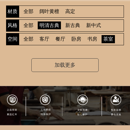
全部
阔叶黄檀
高定
材质
全部
明清古典
新古典
新中式
风格
全部
客厅
餐厅
卧房
书房
茶室
空间
休闲
加载更多