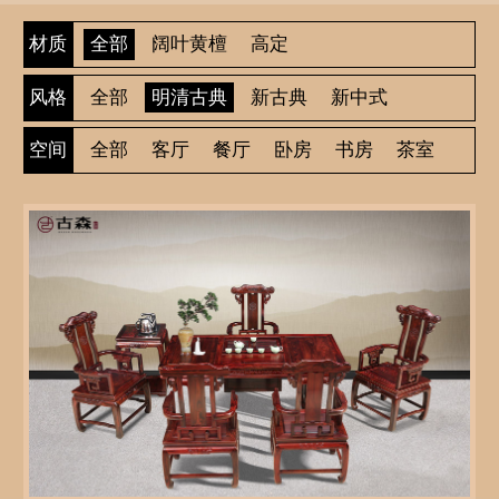
全部
阔叶黄檀
高定
材质
全部
明清古典
新古典
新中式
风格
全部
客厅
餐厅
卧房
书房
茶室
空间
休闲