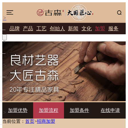
>
品牌
产品
工艺
创始人
新闻
文化
加盟
服务
>
>
>
加盟优势
加盟流程
加盟条件
在线申请
>
当前位置：
首页
>
招商加盟