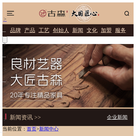
>
品牌
产品
工艺
创始人
新闻
文化
加盟
服务
>
>
>
新闻资讯 >>
企业新闻
>
当前位置：
首页
>
新闻中心